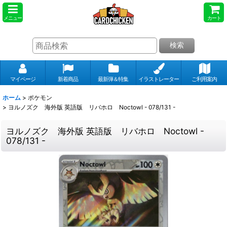
メニュー
カート
検索
マイページ
新着商品
最新弾＆特集
イラストレーター
ご利用案内
ホーム
>
ポケモン
>
ヨルノズク 海外版 英語版 リバホロ Noctowl - 078/131 -
ヨルノズク 海外版 英語版 リバホロ Noctowl -
078/131 -