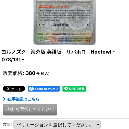
ヨルノズク 海外版 英語版 リバホロ Noctowl -
078/131 -
販売価格
:
380
円
(税込)
Facebookでシェア
在庫確認はこちら
状態
を選択してください
数量
: