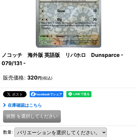
ノコッチ 海外版 英語版 リバホロ Dunsparce -
079/131 -
販売価格
:
320
円
(税込)
Facebookでシェア
在庫確認はこちら
状態
を選択してください
数量
: