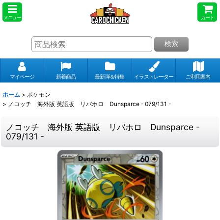
メニュー
カート
検索
マイページ
新着商品
最新弾＆特集
イラストレーター
ご利用案内
ホーム
>
ポケモン
>
ノコッチ 海外版 英語版 リバホロ Dunsparce - 079/131 -
ノコッチ 海外版 英語版 リバホロ Dunsparce -
079/131 -