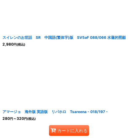
スイレンのお世話 SR 中国語(繁体字)版 SV5aF 088/066 水蓮的照顧
2,980
円
(税込)
アマージョ 海外版 英語版 リバホロ Tsareena - 018/197 -
280
～320
円
円
(税込)
カートに入れる