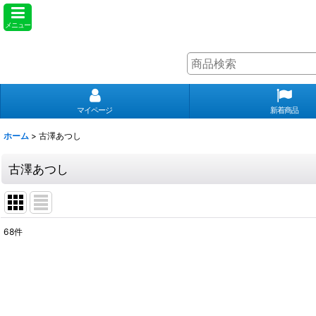
メニュー
マイページ
新着商品
ホーム
>
古澤あつし
古澤あつし
68
件
表示数
:
並び順
: