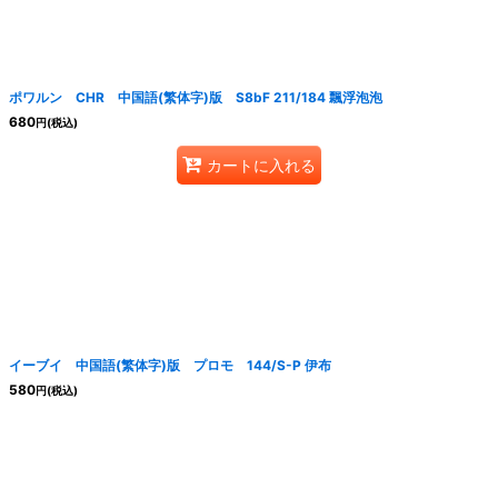
ポワルン CHR 中国語(繁体字)版 S8bF 211/184 飄浮泡泡
680
円
(税込)
カートに入れる
イーブイ 中国語(繁体字)版 プロモ 144/S-P 伊布
580
円
(税込)