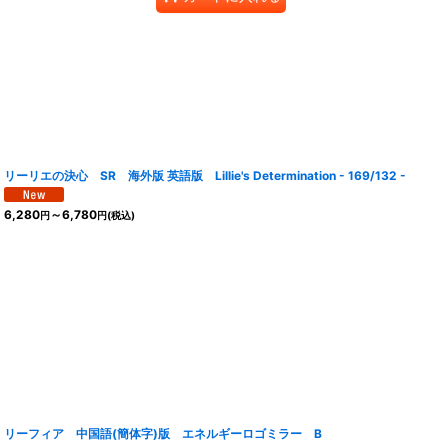
リーリエの決心 SR 海外版 英語版 Lillie's Determination - 169/132 -
6,280
～6,780
円
円
(税込)
リーフィア 中国語(簡体字)版 エネルギーロゴミラー B