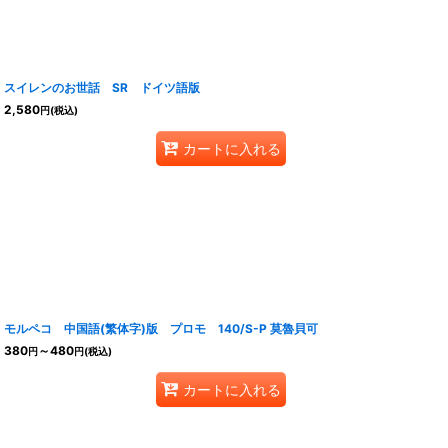
スイレンのお世話 SR ドイツ語版
2,580
円
(税込)
カートに入れる
モルペコ 中国語(繁体字)版 プロモ 140/S-P 莫魯貝可
380
～480
円
円
(税込)
カートに入れる