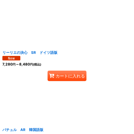
リーリエの決心 SR ドイツ語版
7,280
～8,480
円
円
(税込)
カートに入れる
バチュル AR 韓国語版