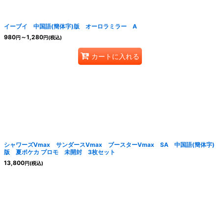
イーブイ 中国語(簡体字)版 オーロラミラー A
980
～1,280
円
円
(税込)
カートに入れる
シャワーズVmax サンダースVmax ブースターVmax SA 中国語(簡体字)
版 夏ポケカ プロモ 未開封 3枚セット
13,800
円
(税込)