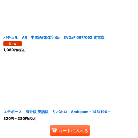
バチュル AR 中国語(繁体字)版 SV3aF 067/062 電電蟲
1,080
円
(税込)
エテボース 海外版 英語版 リバホロ Ambipom - 145/196 -
320
～380
円
円
(税込)
カートに入れる