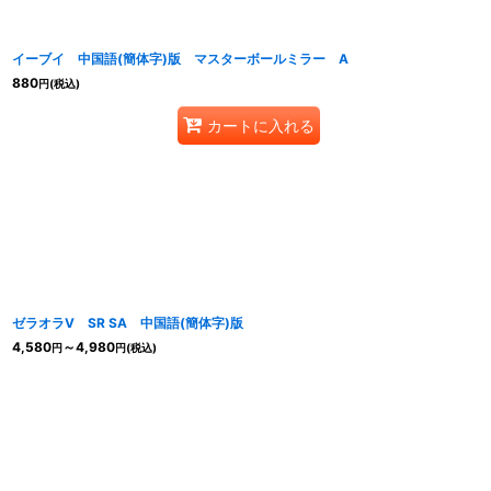
イーブイ 中国語(簡体字)版 マスターボールミラー A
880
円
(税込)
カートに入れる
ゼラオラV SR SA 中国語(簡体字)版
4,580
～4,980
円
円
(税込)