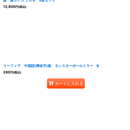
版 夏ポケカ プロモ 3枚セット
13,800
円
(税込)
リーフィア 中国語(簡体字)版 モンスターボールミラー B
280
円
(税込)
カートに入れる