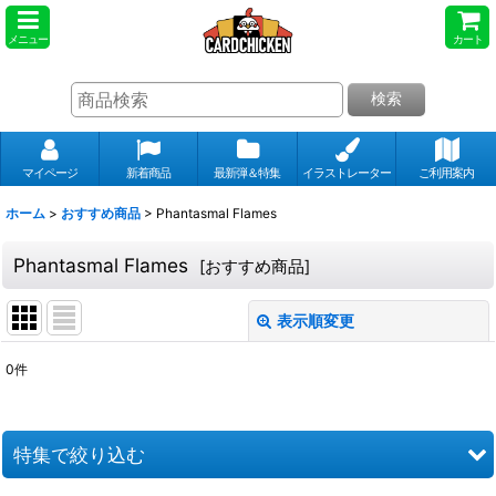
メニュー
カート
検索
マイページ
新着商品
最新弾＆特集
イラストレーター
ご利用案内
ホーム
>
おすすめ商品
>
Phantasmal Flames
Phantasmal Flames
[
おすすめ商品
]
表示順変更
閉じる
0
件
表示数
:
並び順
:
特集で絞り込む