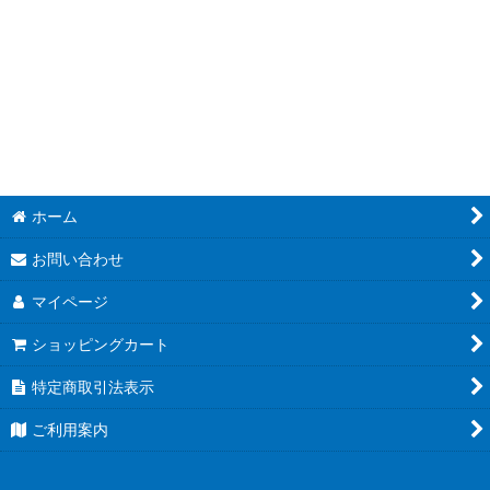
絞り込む
Perfect Order
Ascended Heroes
Phantasmal Flames
Mega Evolution
Black Bolt
ホーム
White Flare
お問い合わせ
Destined Rivals
マイページ
ショッピングカート
Journey Together
特定商取引法表示
Prismatic Evolutions
ご利用案内
Surging Sparks
Stellar Crown