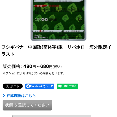
フシギバナ 中国語(簡体字)版 リバホロ 海外限定イ
ラスト
販売価格
:
480
～680
円
円
(税込)
オプションにより価格が変わる場合もあります。
Facebookでシェア
在庫確認はこちら
状態
を選択してください