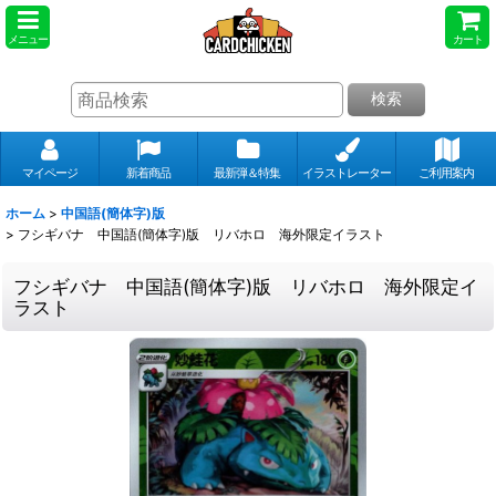
メニュー
カート
検索
マイページ
新着商品
最新弾＆特集
イラストレーター
ご利用案内
ホーム
>
中国語(簡体字)版
>
フシギバナ 中国語(簡体字)版 リバホロ 海外限定イラスト
フシギバナ 中国語(簡体字)版 リバホロ 海外限定イ
ラスト