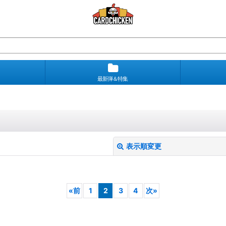
最新弾＆特集
表示順変更
«
前
1
2
3
4
次
»