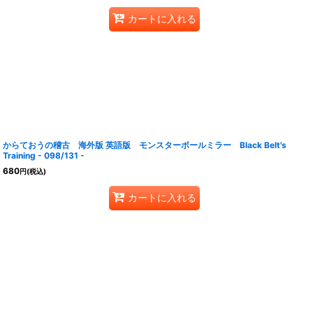
カートに入れる
からておうの稽古 海外版 英語版 モンスターボールミラー Black Belt's
Training - 098/131 -
680
円
(税込)
カートに入れる