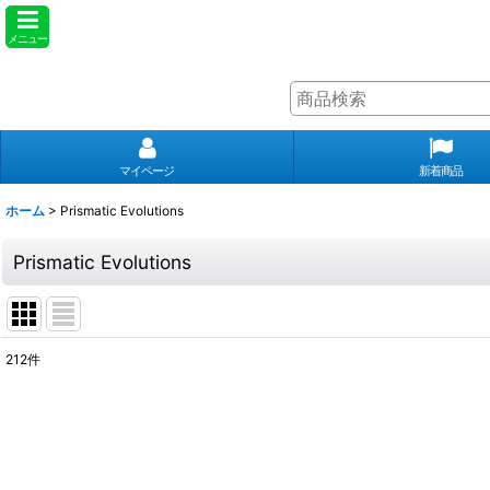
メニュー
マイページ
新着商品
ホーム
>
Prismatic Evolutions
Prismatic Evolutions
212
件
表示数
:
並び順
: