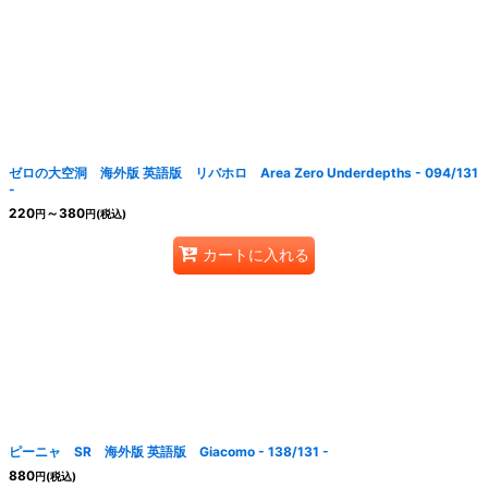
ゼロの大空洞 海外版 英語版 リバホロ Area Zero Underdepths - 094/131
-
220
～380
円
円
(税込)
カートに入れる
ピーニャ SR 海外版 英語版 Giacomo - 138/131 -
880
円
(税込)