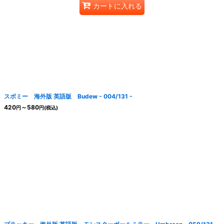
カートに入れる
スボミー 海外版 英語版 Budew - 004/131 -
420
～580
円
円
(税込)