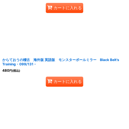
カートに入れる
からておうの稽古 海外版 英語版 モンスターボールミラー Black Belt's
Training - 099/131 -
480
円
(税込)
カートに入れる