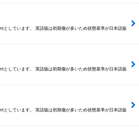
Mintとしています。 英語版は初期傷が多いため状態基準が日本語版
Mintとしています。 英語版は初期傷が多いため状態基準が日本語版
Mintとしています。 英語版は初期傷が多いため状態基準が日本語版