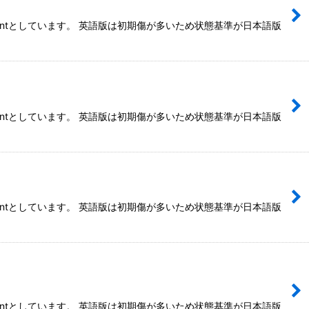
Mintとしています。 英語版は初期傷が多いため状態基準が日本語版
Mintとしています。 英語版は初期傷が多いため状態基準が日本語版
Mintとしています。 英語版は初期傷が多いため状態基準が日本語版
Mintとしています。 英語版は初期傷が多いため状態基準が日本語版