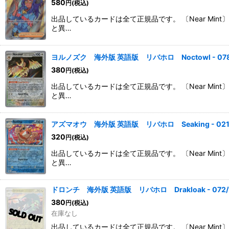
580
円
(税込)
出品しているカードは全て正規品です。 〔Near Min
と異…
ヨルノズク 海外版 英語版 リバホロ Noctowl - 078/
380
円
(税込)
出品しているカードは全て正規品です。 〔Near Min
と異…
アズマオウ 海外版 英語版 リバホロ Seaking - 021/1
320
円
(税込)
出品しているカードは全て正規品です。 〔Near Min
と異…
ドロンチ 海外版 英語版 リバホロ Drakloak - 072/1
380
円
(税込)
在庫なし
出品しているカードは全て正規品です。 〔Near Min