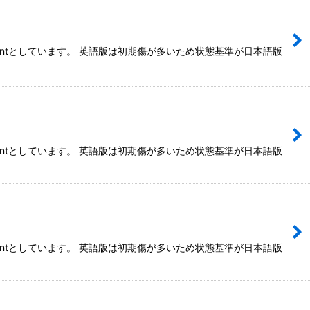
Mintとしています。 英語版は初期傷が多いため状態基準が日本語版
Mintとしています。 英語版は初期傷が多いため状態基準が日本語版
Mintとしています。 英語版は初期傷が多いため状態基準が日本語版