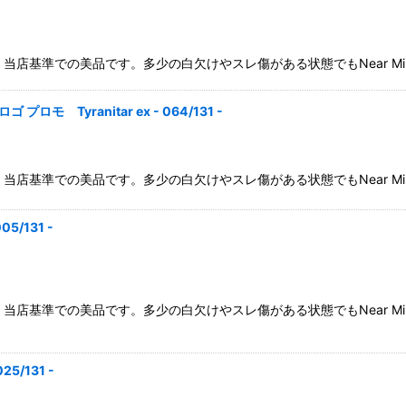
絞り込む
t〕 当店基準での美品です。多少の白欠けやスレ傷がある状態でもNear 
 プロモ Tyranitar ex - 064/131 -
t〕 当店基準での美品です。多少の白欠けやスレ傷がある状態でもNear 
/131 -
t〕 当店基準での美品です。多少の白欠けやスレ傷がある状態でもNear 
/131 -