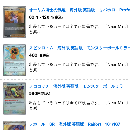
オーリム博士の気迫 海外版 英語版 リバホロ Professor Sada
80
～120
円
円
(税込)
出品しているカードは全て正規品です。 〔Near Min
と異…
スピンロトム 海外版 英語版 モンスターボールミラー Fan R
480
円
(税込)
出品しているカードは全て正規品です。 〔Near Min
と異…
ノココッチ 海外版 英語版 モンスターボールミラー Duduns
580
円
(税込)
出品しているカードは全て正規品です。 〔Near Min
と異…
レホール SR 海外版 英語版 Raifort - 161/167 -