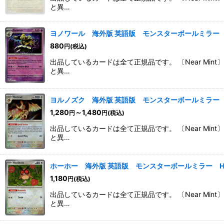
と異…
ヨノワール 海外版 英語版 モンスターボールミラー Duskno
880
円
(税込)
出品しているカードは全て正規品です。 〔Near Min
と異…
ヨルノズク 海外版 英語版 モンスターボールミラー Noctow
1,280
～1,480
円
円
(税込)
出品しているカードは全て正規品です。 〔Near Min
と異…
ホーホー 海外版 英語版 モンスターボールミラー Hoothoo
1,180
円
(税込)
出品しているカードは全て正規品です。 〔Near Min
と異…