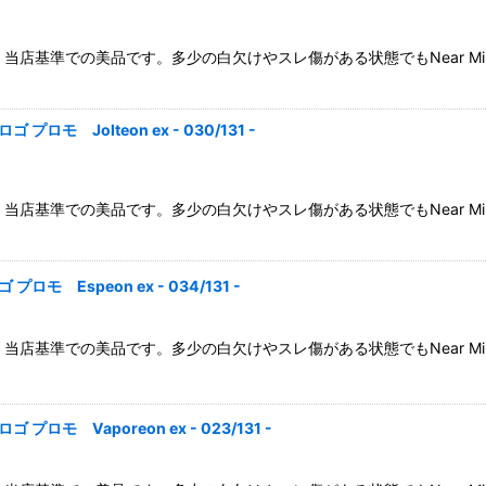
t〕 当店基準での美品です。多少の白欠けやスレ傷がある状態でもNear 
 プロモ Jolteon ex - 030/131 -
t〕 当店基準での美品です。多少の白欠けやスレ傷がある状態でもNear 
プロモ Espeon ex - 034/131 -
t〕 当店基準での美品です。多少の白欠けやスレ傷がある状態でもNear 
ゴ プロモ Vaporeon ex - 023/131 -