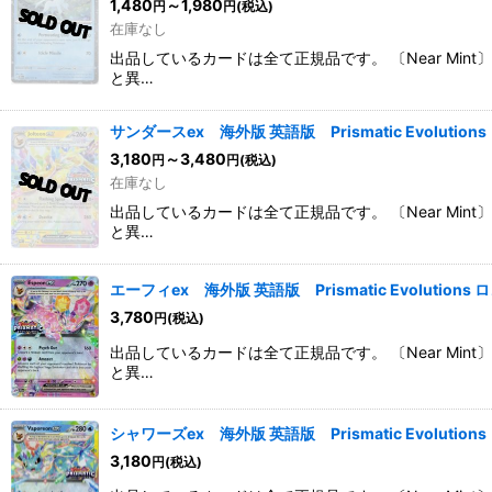
1,480
～1,980
円
円
(税込)
在庫なし
出品しているカードは全て正規品です。 〔Near Min
と異…
サンダースex 海外版 英語版 Prismatic Evolutions ロゴ
3,180
～3,480
円
円
(税込)
在庫なし
出品しているカードは全て正規品です。 〔Near Min
と異…
エーフィex 海外版 英語版 Prismatic Evolutions ロゴ 
3,780
円
(税込)
出品しているカードは全て正規品です。 〔Near Min
と異…
シャワーズex 海外版 英語版 Prismatic Evolutions ロ
3,180
円
(税込)