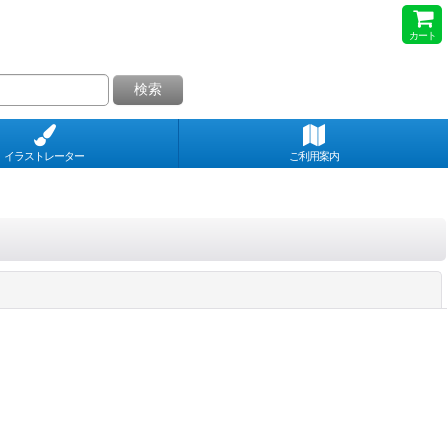
カート
検索
イラストレーター
ご利用案内
閉じる