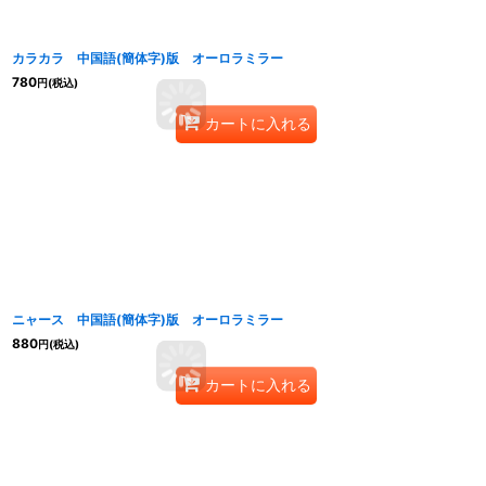
カラカラ 中国語(簡体字)版 オーロラミラー
780
円
(税込)
カートに入れる
ニャース 中国語(簡体字)版 オーロラミラー
880
円
(税込)
カートに入れる