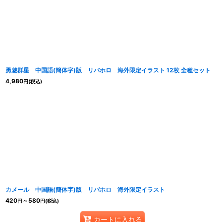
勇魅群星 中国語(簡体字)版 リバホロ 海外限定イラスト 12枚 全種セット
4,980
円
(税込)
カメール 中国語(簡体字)版 リバホロ 海外限定イラスト
420
～580
円
円
(税込)
カートに入れる