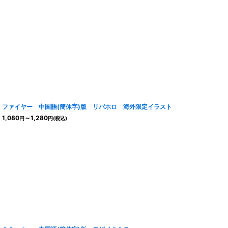
ファイヤー 中国語(簡体字)版 リバホロ 海外限定イラスト
1,080
～1,280
円
円
(税込)