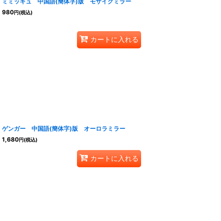
ミミッキュ 中国語(簡体字)版 モザイクミラー
980
円
(税込)
カートに入れる
ゲンガー 中国語(簡体字)版 オーロラミラー
1,680
円
(税込)
カートに入れる