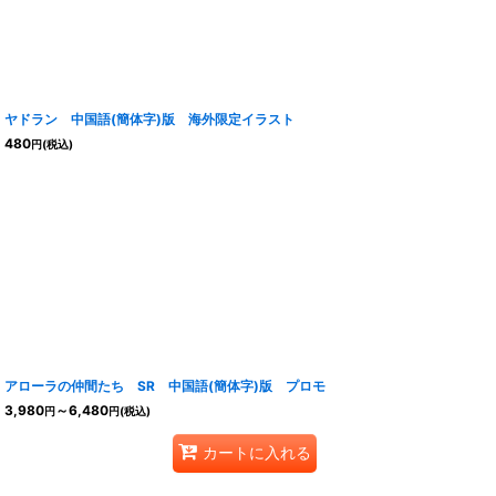
ヤドラン 中国語(簡体字)版 海外限定イラスト
480
円
(税込)
アローラの仲間たち SR 中国語(簡体字)版 プロモ
3,980
～6,480
円
円
(税込)
カートに入れる