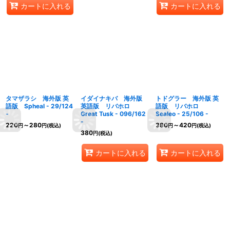
カートに入れる
カートに入れる
タマザラシ 海外版 英
イダイナキバ 海外版
トドグラー 海外版 英
語版 Spheal - 29/124
英語版 リバホロ
語版 リバホロ
-
Great Tusk - 096/162
Sealeo - 25/106 -
-
220
～280
380
～420
円
円
(税込)
円
円
(税込)
380
円
(税込)
カートに入れる
カートに入れる