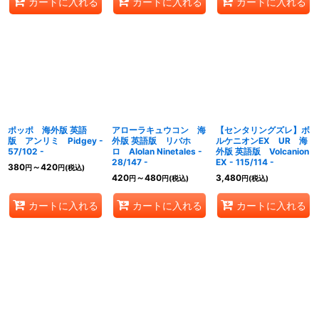
カートに入れる
カートに入れる
カートに入れる
ポッポ 海外版 英語
アローラキュウコン 海
【センタリングズレ】ボ
版 アンリミ Pidgey -
外版 英語版 リバホ
ルケニオンEX UR 海
57/102 -
ロ Alolan Ninetales -
外版 英語版 Volcanion
28/147 -
EX - 115/114 -
380
～420
円
円
(税込)
420
～480
3,480
円
円
(税込)
円
(税込)
カートに入れる
カートに入れる
カートに入れる