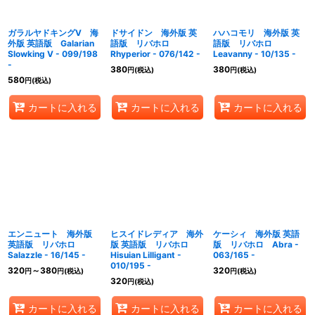
ガラルヤドキングV 海
ドサイドン 海外版 英
ハハコモリ 海外版 英
外版 英語版 Galarian
語版 リバホロ
語版 リバホロ
Slowking V - 099/198
Rhyperior - 076/142 -
Leavanny - 10/135 -
-
380
380
円
(税込)
円
(税込)
580
円
(税込)
カートに入れる
カートに入れる
カートに入れる
エンニュート 海外版
ヒスイドレディア 海外
ケーシィ 海外版 英語
英語版 リバホロ
版 英語版 リバホロ
版 リバホロ Abra -
Salazzle - 16/145 -
Hisuian Lilligant -
063/165 -
010/195 -
320
～380
320
円
円
(税込)
円
(税込)
320
円
(税込)
カートに入れる
カートに入れる
カートに入れる