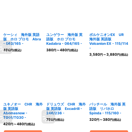
ケーシィ 海外版 英語
ユンゲラー 海外版 英
ボルケニオンEX UR
版 ホロ プロモ Abra
語版 ホロ プロモ
海外版 英語版
- 063/165 -
Kadabra - 064/165 -
Volcanion EX - 115/114
-
480
380
～480
円
(税込)
円
円
(税込)
3,580
～3,880
円
円
(税込)
ユキノオー CHR 海外
ドリュウズ CHR 海外
パッチール 海外版 英
版 英語版
版 英語版 Excadrill -
語版 リバホロ
Abomasnow -
246/236 -
Spinda - 115/160 -
TG01/TG30 -
780
320
～380
円
(税込)
円
円
(税込)
420
～480
円
円
(税込)