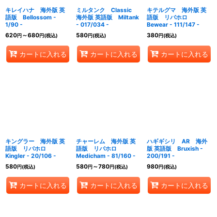
キレイハナ 海外版 英
ミルタンク Classic
キテルグマ 海外版 英
語版 Bellossom -
海外版 英語版 Miltank
語版 リバホロ
1/90 -
- 017/034 -
Bewear - 111/147 -
620
～680
580
380
円
円
(税込)
円
(税込)
円
(税込)
カートに入れる
カートに入れる
カートに入れる
キングラー 海外版 英
チャーレム 海外版 英
ハギギシリ AR 海外
語版 リバホロ
語版 リバホロ
版 英語版 Bruxish -
Kingler - 20/106 -
Medicham - 81/160 -
200/191 -
580
580
～780
980
円
(税込)
円
円
(税込)
円
(税込)
カートに入れる
カートに入れる
カートに入れる