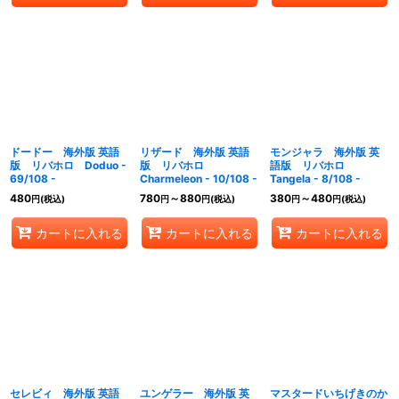
ドードー 海外版 英語
リザード 海外版 英語
モンジャラ 海外版 英
版 リバホロ Doduo -
版 リバホロ
語版 リバホロ
69/108 -
Charmeleon - 10/108 -
Tangela - 8/108 -
480
780
～880
380
～480
円
(税込)
円
円
(税込)
円
円
(税込)
カートに入れる
カートに入れる
カートに入れる
セレビィ 海外版 英語
ユンゲラー 海外版 英
マスタードいちげきのか