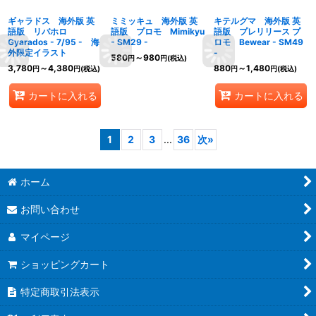
ギャラドス 海外版 英
ミミッキュ 海外版 英
キテルグマ 海外版 英
語版 リバホロ
語版 プロモ Mimikyu
語版 プレリリース プ
Gyarados - 7/95 - 海
- SM29 -
ロモ Bewear - SM49
外限定イラスト
-
580
～980
円
円
(税込)
3,780
～4,380
880
～1,480
円
円
(税込)
円
円
(税込)
カートに入れる
カートに入れる
1
2
3
...
36
次
»
ホーム
お問い合わせ
マイページ
ショッピングカート
特定商取引法表示