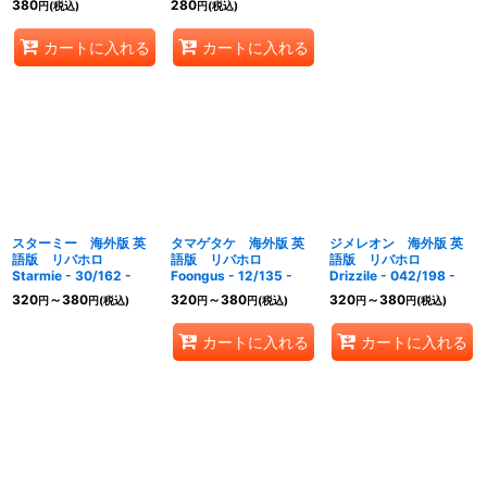
380
280
円
(税込)
円
(税込)
カートに入れる
カートに入れる
スターミー 海外版 英
タマゲタケ 海外版 英
ジメレオン 海外版 英
語版 リバホロ
語版 リバホロ
語版 リバホロ
Starmie - 30/162 -
Foongus - 12/135 -
Drizzile - 042/198 -
320
～380
320
～380
320
～380
円
円
(税込)
円
円
(税込)
円
円
(税込)
カートに入れる
カートに入れる