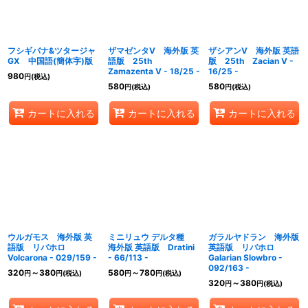
フシギバナ&ツタージャ
ザマゼンタV 海外版 英
ザシアンV 海外版 英語
GX 中国語(簡体字)版
語版 25th
版 25th Zacian V -
Zamazenta V - 18/25 -
16/25 -
980
円
(税込)
580
580
円
(税込)
円
(税込)
カートに入れる
カートに入れる
カートに入れる
ウルガモス 海外版 英
ミニリュウ デルタ種
ガラルヤドラン 海外版
語版 リバホロ
海外版 英語版 Dratini
英語版 リバホロ
Volcarona - 029/159 -
- 66/113 -
Galarian Slowbro -
092/163 -
320
～380
580
～780
円
円
(税込)
円
円
(税込)
320
～380
円
円
(税込)