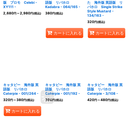
版 プロモ Celebi -
語版 リバホロ
た 海外版 英語版 リ
XY111 -
Kadabra - 064/165 -
バホロ Single Strike
Style Mustard -
2,680
～2,980
380
円
円
(税込)
円
(税込)
134/163 -
320
円
(税込)
カートに入れる
カートに入れる
キャタピー 海外版 英
キャタピー 海外版 英
キャタピー 海外版 英
語版 リバホロ
語版 リバホロ
語版 リバホロ
Caterpie - 001/264 -
Caterpie - 001/192 -
Caterpie - 3/108 -
320
～380
380
420
～480
円
円
(税込)
円
(税込)
円
円
(税込)
カートに入れる