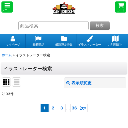
メニュー
カート
検索
マイページ
新着商品
最新弾＆特集
イラストレーター
ご利用案内
ホーム
>
イラストレーター検索
イラストレーター検索
表示順変更
閉じる
2,103
件
表示数
:
1
2
3
...
36
次
»
並び順
: