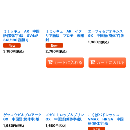
絞り込む
ミミッキュ AR 中国
ミミッキュ AR イタ
エーフィ＆デオキシス
語(繁体字)版 SV4aF
リア語版 プロモ 未開
GX 中国語(簡体字)版
341/190 謎擬Ｑ
封
1,980
円
(税込)
3,180
2,780
円
(税込)
円
(税込)
カートに入れる
カートに入れる
ゲッコウガ＆ゾロアーク
メガミミロップ＆プリン
こくばバドレックス
GX 中国語(簡体字)版
GX 中国語(簡体字)版
VMAX HR SA 中国
語(簡体字)版
1,980
1,680
円
(税込)
円
(税込)