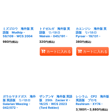
ミズゴロウ 海外版 英
トドゼルガ 海外版 英
カエンジシ 海外版 英
語版 Mudkip -
語版 リバホロ
語版 リバホロ
59/109 - WCS 2004
Walrein - 045/191 -
Pyroar - 19/131 -
980
320
380
円
(税込)
円
(税込)
円
(税込)
カートに入れる
カートに入れる
ガラルマタドガス 海外
ザシアンV 海外版 英語
レシラム CP2 海外版
版 英語版 リバホロ
版 25th Zacian V -
英語版 プロモ
Galarian Weezing -
16/25 - WCS 2023
Reshiram - XY74 -
042/072 -
(Tord Reklev)
3,180
～3,880
円
円
(税込)